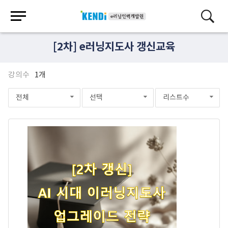
[2차] e러닝지도사 갱신교육
강의수
1개
전체
선택
리스트수