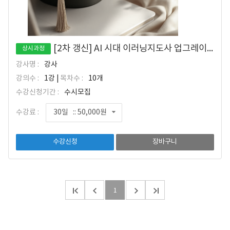
[2차 갱신] AI 시대 이러닝지도사 업그레이드 전략
상시과정
강사명 :
강사
강의수 :
1강 |
목차수 :
10개
수강신청기간 :
수시모집
수강료 :
30일 :: 50,000원
수강신청
장바구니
1